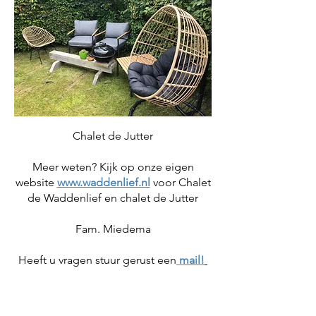
Chalet de Jutter
Meer weten? Kijk op onze eigen
website
www.waddenlief.nl
voor Chalet
de Waddenlief en chalet de Jutter
Fam. Miedema
Heeft u vragen stuur gerust een
mail!
Kijk hier
Chalet Jutter (Hoeve `t Noord)
op Terschelling (op-terschelling.nl)
of