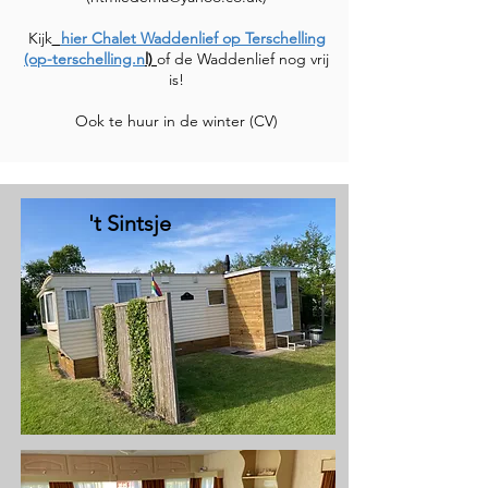
Kijk
hier Chalet Waddenlief op Terschelling
(op-terschelling.n
l)
of de Waddenlief nog vrij
is!
Ook te huur in de winter (CV)
't Sintsje